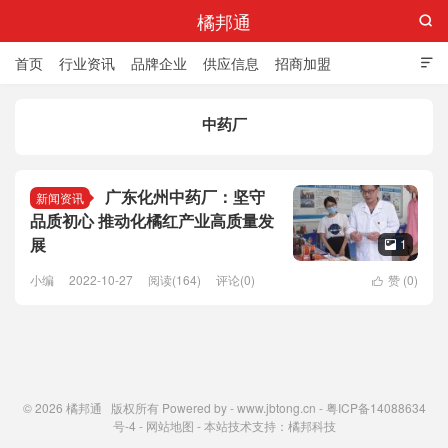
橘邦通

首页
行业资讯
品牌企业
供应信息
招商加盟

标准与产值
化橘红科普
化橘红专卖店
中药厂
广东化州中药厂：坚守
新闻资讯
品质初心 推动化橘红产业高质量发
展
1

小编
2022-10-27
阅读(164)
评论(0)
赞 (
0
)

© 2026
橘邦通
版权所有 Powered by -
www.jbtong.cn
-
粤ICP备14088634
号-4
-
网站地图
- 本站技术支持：
橘邦科技