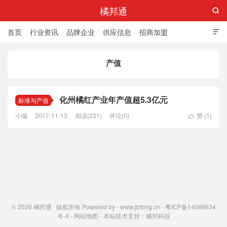
橘邦通

首页
行业资讯
品牌企业
供应信息
招商加盟

标准与产值
化橘红科普
化橘红专卖店
产值
化州橘红产业年产值超5.3亿元
标准与产值
小编
2017-11-13
阅读(231)
评论(0)
赞 (
1
)

© 2026
橘邦通
版权所有 Powered by -
www.jbtong.cn
-
粤ICP备14088634
号-4
-
网站地图
- 本站技术支持：
橘邦科技