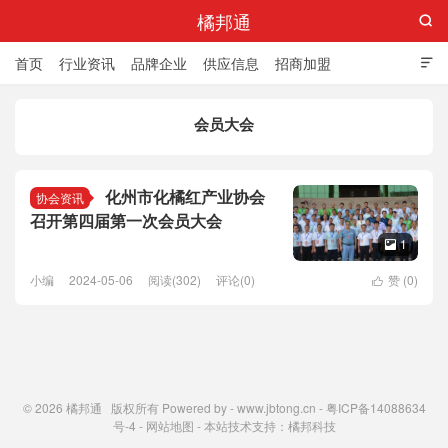
橘邦通

首页
行业资讯
品牌企业
供应信息
招商加盟

标准与产值
化橘红科普
化橘红专卖店
会员大会
化州市化橘红产业协会
协会资讯
召开第四届第一次会员大会
1

小编
2024-05-06
阅读(302)
评论(0)
赞 (
0
)

© 2026
橘邦通
版权所有 Powered by -
www.jbtong.cn
-
粤ICP备14088634
号-4
-
网站地图
- 本站技术支持：
橘邦科技