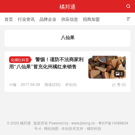
橘邦通

首页
行业资讯
品牌企业
供应信息
招商加盟

标准与产值
化橘红科普
化橘红专卖店
八仙果
警惕！谨防不法商家利
化橘红科普
用“八仙果”冒充化州橘红来销售
2

小编
2017-04-29
阅读(233)
评论(0)
赞 (
0
)

© 2026
橘邦通
版权所有 Powered by -
www.jbtong.cn
-
粤ICP备14088634
号-4
-
网站地图
- 本站技术支持：
橘邦科技