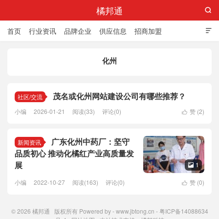
橘邦通

首页
行业资讯
品牌企业
供应信息
招商加盟

标准与产值
化橘红科普
化橘红专卖店
化州
茂名或化州网站建设公司有哪些推荐？
社区/交流
小编
2026-01-21
阅读(33)
评论(0)
赞 (
2
)

广东化州中药厂：坚守
新闻资讯
品质初心 推动化橘红产业高质量发
展
1

小编
2022-10-27
阅读(163)
评论(0)
赞 (
0
)

© 2026
橘邦通
版权所有 Powered by -
www.jbtong.cn
-
粤ICP备14088634