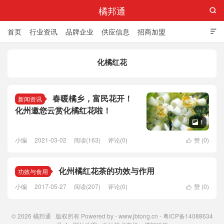
橘邦通

首页
行业资讯
品牌企业
供应信息
招商加盟

标准与产值
化橘红科普
化橘红专卖店
化橘红花
春暖橘乡，富民花开！
新闻资讯
化州邀您云赏化橘红花啦！
1

小编
2021-03-02
阅读(163)
评论(0)
赞 (
0
)

化州橘红花茶的功效与作用
功效与食用
小编
2017-05-27
阅读(207)
评论(0)
赞 (
0
)

© 2026
橘邦通
版权所有 Powered by -
www.jbtong.cn
-
粤ICP备14088634