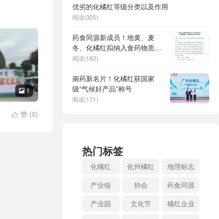
优劣的化橘红等级分类以及作用
阅读(305)
药食同源新成员！地黄、麦
冬、化橘红拟纳入食药物质目
录
阅读(182)
南药新名片！化橘红获国家
级“气候好产品”称号
1

阅读(171)
赞 (
0
)

热门标签
化橘红
化州橘红
地理标志
产业链
协会
药食同源
产业园
文化节
橘红企业