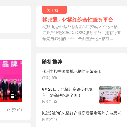
关于我们
橘邦通 - 化橘红综合性服务平台
橘邦通是金橘坊化橘红斥巨资成立的化州橘
红茶产业链S2B2C+O2O服务平台，拥有行业
领先与独创的平台。全面整合化州橘红...
随机推荐
化州申报中国道地化橘红示范基地
阅读(165)
6月28日，化橘红高铁专列发
车，随高铁跑遍全国！
2

阅读(142)
赞 (
0
)

以法治护航化橘红产业高质量发展的几点思考
阅读(244)