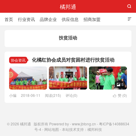
橘邦通

首页
行业资讯
品牌企业
供应信息
招商加盟

标准与产值
化橘红科普
化橘红专卖店
扶贫活动
化橘红协会成员对贫困村进行扶贫活动
协会资讯
5

小编
2018-06-11
阅读(215)
评论(0)
赞 (
0
)

© 2026
橘邦通
版权所有 Powered by -
www.jbtong.cn
-
粤ICP备14088634
号-4
-
网站地图
- 本站技术支持：
橘邦科技