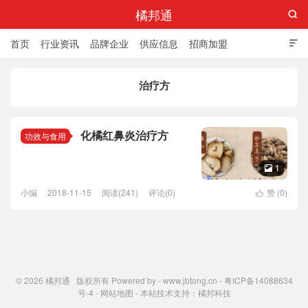
橘邦通

首页
行业资讯
品牌企业
供应信息
招商加盟

标准与产值
化橘红科普
化橘红专卖店
治疗方
化橘红鼻炎治疗方
功效与食用
1

小编
2018-11-15
阅读(241)
评论(0)
赞 (
0
)

© 2026
橘邦通
版权所有 Powered by -
www.jbtong.cn
-
粤ICP备14088634
号-4
-
网站地图
- 本站技术支持：
橘邦科技