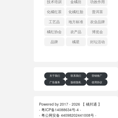
技术培训
金橘坊
功效作用
化橘红茶
化橘红胎
普洱茶
工艺品
地方标准
农业品牌
橘红协会
农产品
博览会
品牌
橘星
封坛活动
关于我们
联系我们
营销推广
广告服务
版权隐私
使用协议
Powered by 2017 - 2026 【 橘邦通 】
-
粤ICP备14088634号-4
-
-
粤公网安备 44098202441008号
-