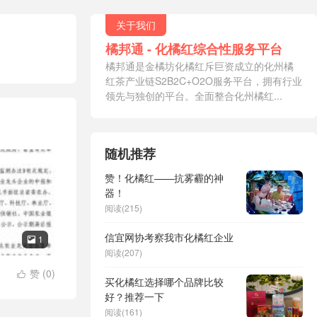
关于我们
橘邦通 - 化橘红综合性服务平台
橘邦通是金橘坊化橘红斥巨资成立的化州橘
红茶产业链S2B2C+O2O服务平台，拥有行业
领先与独创的平台。全面整合化州橘红...
随机推荐
赞！化橘红——抗雾霾的神
器！
阅读(215)
信宜网协考察我市化橘红企业
1

阅读(207)
赞 (
0
)

买化橘红选择哪个品牌比较
好？推荐一下
阅读(161)