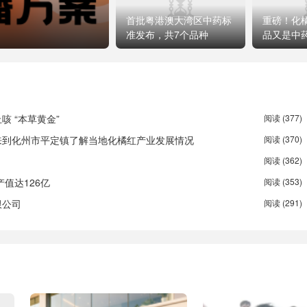
首批粤港澳大湾区中药标
重磅！化
准发布，共7个品种
品又是中
告
 “本草黄金”
阅读 (377)
来到化州市平定镇了解当地化橘红产业发展情况
阅读 (370)
阅读 (362)
产值达126亿
阅读 (353)
限公司
阅读 (291)