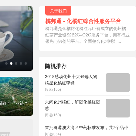
关于我们
橘邦通 - 化橘红综合性服务平台
橘邦通是金橘坊化橘红斥巨资成立的化州橘
红茶产业链S2B2C+O2O服务平台，拥有行业

领先与独创的平台。全面整合化州橘红...
橘邦通
随机推荐
2018感动化州十大候选人物-
橘星化橘红李锋
阅读(155)
六问化州橘红，解疑化橘红疑
化橘红全产业链产
惑
亿
阅读(169)
首批粤港澳大湾区中药标准发布，共7个品种
阅读(364)