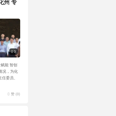
化州 专
3

赋能 智创
情况，为化
主任委员、
赞 (
0
)
