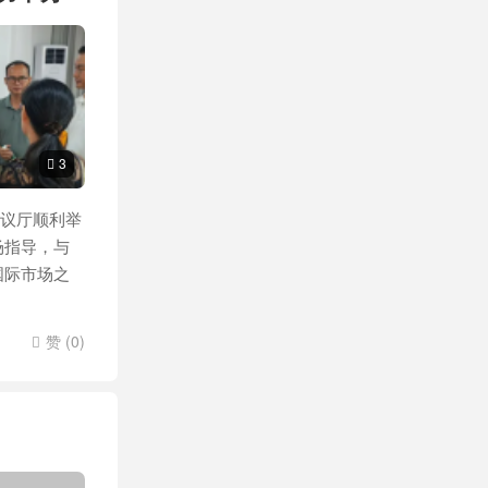
3

会议厅顺利举
场指导，与
国际市场之
赞 (
0
)
