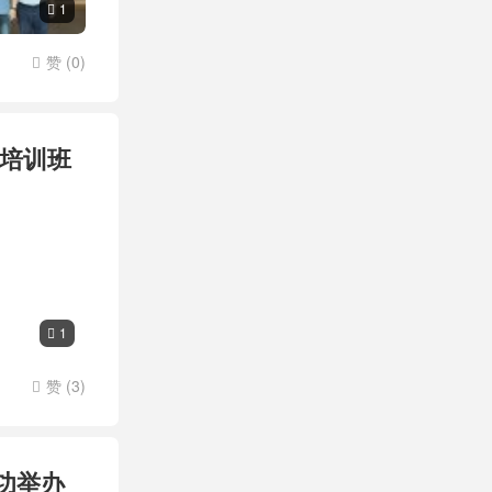
1

赞 (
0
)

升培训班
1

赞 (
3
)

功举办