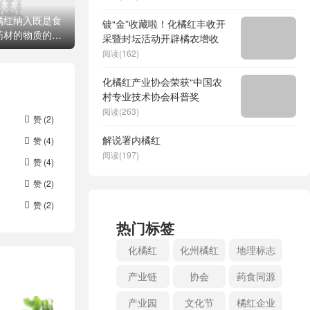
橘红纳入既是食
镀“金”收藏啦！化橘红丰收开
药材的物质的公
采暨封坛活动开辟橘农增收
阅读(162)
化橘红产业协会荣获“中国农
村专业技术协会科普奖
阅读(263)
赞 (
2
)

解说署内橘红
赞 (
4
)

阅读(197)
赞 (
4
)

赞 (
2
)

赞 (
2
)

热门标签
化橘红
化州橘红
地理标志
产业链
协会
药食同源
产业园
文化节
橘红企业