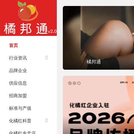

首页
行业资讯
橘邦通
品牌企业
供应信息
招商加盟
标准与产值
化橘红科普
化橘红专卖店