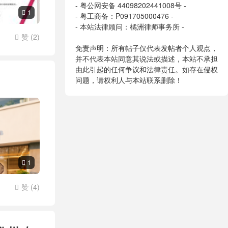
-
粤公网安备 44098202441008号
-
1

- 粤工商备：P091705000476 -
- 本站法律顾问：橘洲律师事务所 -
赞 (
2
)

免责声明：所有帖子仅代表发帖者个人观点，
并不代表本站同意其说法或描述，本站不承担
由此引起的任何争议和法律责任。如存在侵权
问题，请权利人与本站联系删除！
1

赞 (
4
)
