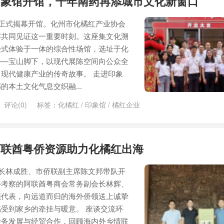
印象馆开馆，千年南药再添城市文化新窗口
馆正式揭幕开馆。化州市化橘红产业协会
宾共同见证这一重要时刻。这座集文化溯
浸式体验于一体的综合性场馆，选址于化
——宝山脚下，以现代展陈空间向公众全
现代健康产业的传奇故事。 走进印象
本土文化气息交织融...
评论(0)
标签：
化橘红
/
印象馆
/
橘红企业
阿联酋粤侨资源助力化橘红出海
部长林成胜、市侨联副主席陈文邦带队开
乡考察的阿联酋粤商会常务副会长林辉、
领代表，向远道而归的海外侨领送上诚挚
受到家乡的牵挂与暖意。 座谈交流环
侨务发展与经贸合作，回顾海内外乡情联