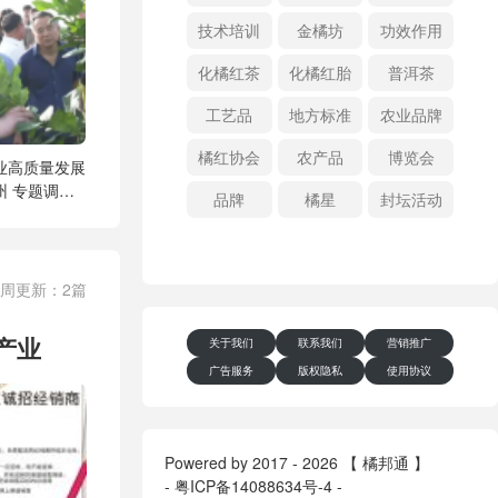
技术培训
金橘坊
功效作用
化橘红茶
化橘红胎
普洱茶
工艺品
地方标准
农业品牌
橘红协会
农产品
博览会
业高质量发展
州 专题调研
品牌
橘星
封坛活动
一周更新：2篇
产业
关于我们
联系我们
营销推广
广告服务
版权隐私
使用协议
Powered by 2017 - 2026 【 橘邦通 】
-
粤ICP备14088634号-4
-