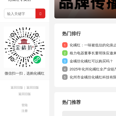

热门排行
化橘红：一味被低估的化痰止咳
1
格力电器董事长董明珠应邀
2
金橘坊化橘红可以购买吗？
3
2025年化州化橘红全产业链
4
微信扫一扫，选购化橘红
化州市金橘坊化橘红科技有
5
返回旧版
|
返回旧版
返回旧版
热门推荐
登陆
注册