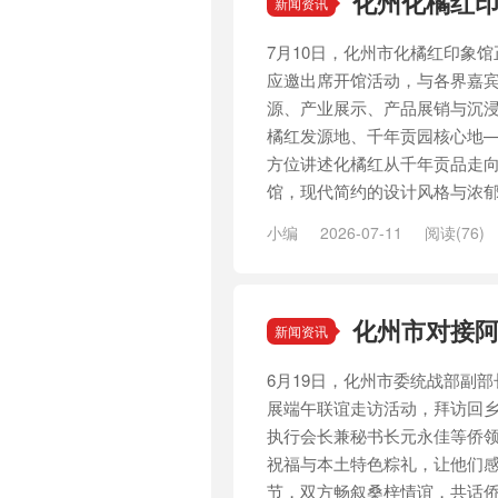
化州化橘红
新闻资讯
7月10日，化州市化橘红印象
应邀出席开馆活动，与各界嘉
源、产业展示、产品展销与沉
橘红发源地、千年贡园核心地
方位讲述化橘红从千年贡品走向
馆，现代简约的设计风格与浓郁的
小编
2026-07-11
阅读(76)
化州市对接
新闻资讯
6月19日，化州市委统战部副
展端午联谊走访活动，拜访回
执行会长兼秘书长元永佳等侨
祝福与本土特色粽礼，让他们感
节，双方畅叙桑梓情谊，共话