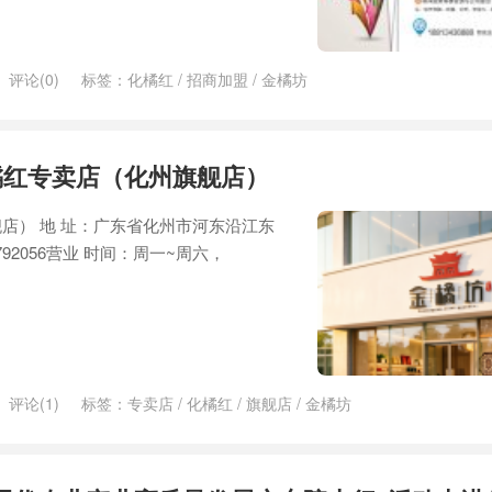
评论(0)
标签：
化橘红
/
招商加盟
/
金橘坊
橘红专卖店（化州旗舰店）
店） 地 址：广东省化州市河东沿江东
792056营业 时间：周一~周六，
评论(1)
标签：
专卖店
/
化橘红
/
旗舰店
/
金橘坊