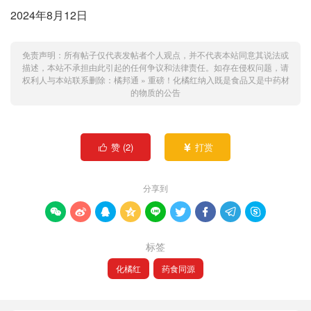
2024年8月12日
免责声明：所有帖子仅代表发帖者个人观点，并不代表本站同意其说法或
描述，本站不承担由此引起的任何争议和法律责任。如存在侵权问题，请
权利人与本站联系删除：
橘邦通
»
重磅！化橘红纳入既是食品又是中药材
的物质的公告
赞 (
2
)
打赏


分享到









标签
化橘红
药食同源