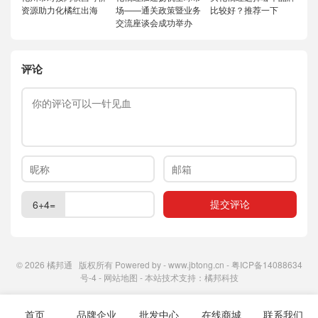
资源助力化橘红出海
场——通关政策暨业务
比较好？推荐一下
交流座谈会成功举办
评论
6+4=
© 2026
橘邦通
版权所有 Powered by -
www.jbtong.cn
-
粤ICP备14088634
号-4
-
网站地图
- 本站技术支持：
橘邦科技
首页
品牌企业
批发中心
在线商城
联系我们