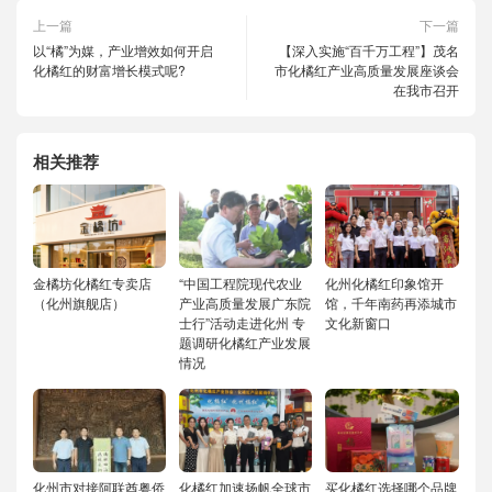
上一篇
下一篇
以“橘”为媒，产业增效如何开启
【深入实施“百千万工程”】茂名
化橘红的财富增长模式呢?
市化橘红产业高质量发展座谈会
在我市召开
相关推荐
金橘坊化橘红专卖店
“中国工程院现代农业
化州化橘红印象馆开
（化州旗舰店）
产业高质量发展广东院
馆，千年南药再添城市
士行”活动走进化州 专
文化新窗口
题调研化橘红产业发展
情况
化州市对接阿联酋粤侨
化橘红加速扬帆全球市
买化橘红选择哪个品牌