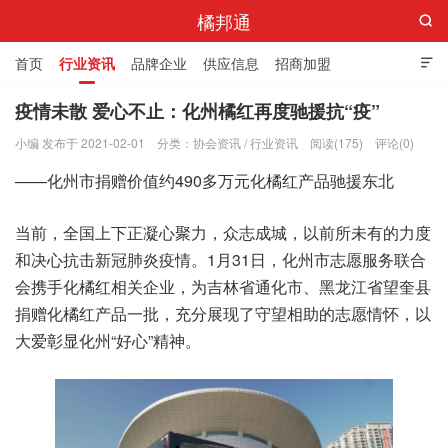
橘邦通

首页
行业资讯
品牌企业
供应信息
招商加盟

标准与产值
化橘红科普
化橘红专卖店
疫情未散 爱心不止：化州橘红再度驰援抗“疫”
小编 发布于 2021-02-01
分类：
协会资讯
/
行业资讯
阅读(175)
评论(0)
——化州市捐赠价值约490多万元化橘红产品驰援东北
当前，全国上下正凝心聚力，众志成城，以前所未有的力度
和决心抗击新冠肺炎疫情。1月31日，化州市志愿服务联合
会携手化橘红相关企业，为吉林省通化市、黑龙江省望奎县
捐赠化橘红产品一批，充分展现了守望相助的志愿情怀，以
大爱彰显化州“好心”精神。