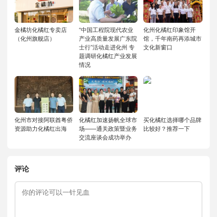
金橘坊化橘红专卖店
“中国工程院现代农业
化州化橘红印象馆开
（化州旗舰店）
产业高质量发展广东院
馆，千年南药再添城市
士行”活动走进化州 专
文化新窗口
题调研化橘红产业发展
情况
化州市对接阿联酋粤侨
化橘红加速扬帆全球市
买化橘红选择哪个品牌
资源助力化橘红出海
场——通关政策暨业务
比较好？推荐一下
交流座谈会成功举办
评论