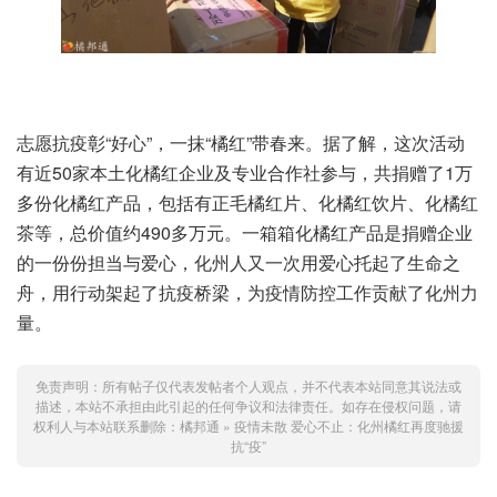
志愿抗疫彰“好心”，一抹“橘红”带春来。据了解，这次活动
有近50家本土化橘红企业及专业合作社参与，共捐赠了1万
多份化橘红产品，包括有正毛橘红片、化橘红饮片、化橘红
茶等，总价值约490多万元。一箱箱化橘红产品是捐赠企业
的一份份担当与爱心，化州人又一次用爱心托起了生命之
舟，用行动架起了抗疫桥梁，为疫情防控工作贡献了化州力
量。
免责声明：所有帖子仅代表发帖者个人观点，并不代表本站同意其说法或
描述，本站不承担由此引起的任何争议和法律责任。如存在侵权问题，请
权利人与本站联系删除：
橘邦通
»
疫情未散 爱心不止：化州橘红再度驰援
抗“疫”