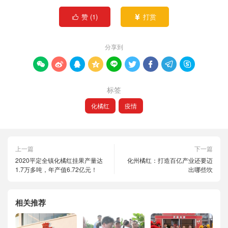
赞 (
1
)
打赏


分享到









标签
化橘红
疫情
上一篇
下一篇
2020平定全镇化橘红挂果产量达
化州橘红：打造百亿产业还要迈
1.7万多吨，年产值6.72亿元！
出哪些坎
相关推荐