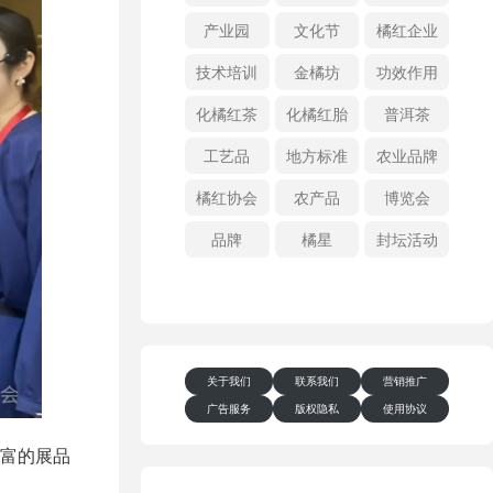
产业园
文化节
橘红企业
技术培训
金橘坊
功效作用
化橘红茶
化橘红胎
普洱茶
工艺品
地方标准
农业品牌
橘红协会
农产品
博览会
品牌
橘星
封坛活动
关于我们
联系我们
营销推广
广告服务
版权隐私
使用协议
富的展品