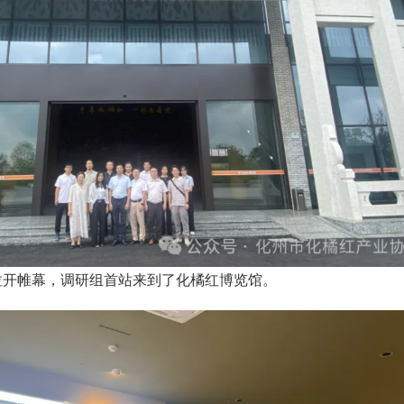
式拉开帷幕，调研组首站来到了化橘红博览馆。