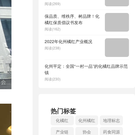
阅读(269)
保品质、维秩序、树品牌！化
橘红保质倡议书发布
阅读(162)
2022年化州橘红产业概况
阅读(238)
化州平定：全国“一村一品”的化橘红品牌示范
镇
阅读(230)
热门标签
化橘红
化州橘红
地理标志
产业链
协会
药食同源