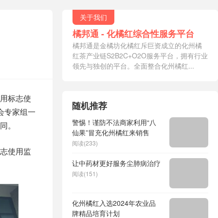
关于我们
橘邦通 - 化橘红综合性服务平台
橘邦通是金橘坊化橘红斥巨资成立的化州橘
红茶产业链S2B2C+O2O服务平台，拥有行业
领先与独创的平台。全面整合化州橘红...
用标志使
随机推荐
会专家组一
警惕！谨防不法商家利用“八
同。
仙果”冒充化州橘红来销售
阅读(233)
志使用监
让中药材更好服务尘肺病治疗
阅读(151)
化州橘红入选2024年农业品
牌精品培育计划