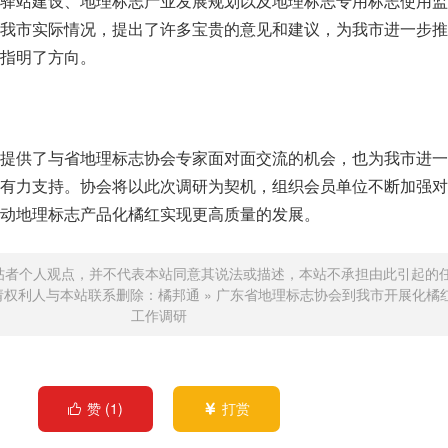
志驿站建设、地理标志产业发展规划以及地理标志专用标志使用监
合我市实际情况，提出了许多宝贵的意见和建议，为我市进一步推
指明了方向。
员提供了与省地理标志协会专家面对面交流的机会，也为我市进一
了有力支持。协会将以此次调研为契机，组织会员单位不断加强对
动地理标志产品化橘红实现更高质量的发展。
帖者个人观点，并不代表本站同意其说法或描述，本站不承担由此引起的
请权利人与本站联系删除：
橘邦通
»
广东省地理标志协会到我市开展化橘
工作调研
赞 (
1
)
打赏

