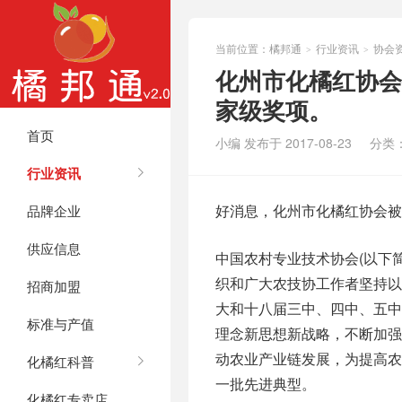
当前位置：
橘邦通
行业资讯
协会
>
>
化州市化橘红协会
家级奖项。
首页
小编 发布于 2017-08-23
分类
行业资讯
好消息，化州市化橘红协会被
品牌企业
供应信息
中国农村专业技术协会(以下
织和广大农技协工作者坚持以
招商加盟
大和十八届三中、四中、五
标准与产值
理念新思想新战略，不断加
动农业产业链发展，为提高
化橘红科普
一批先进典型。
化橘红专卖店