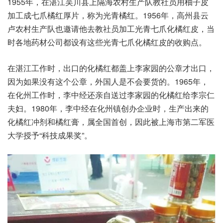
1955年，在湛江吴川县上隔海农村生产队教社员用柚子皮
加工成七爪橘红厚片，称为光青橘红。1956年，高州县云
卢农村生产队也邀请他去教社员加工光青七爪化橘红皮，当
时各地药材公司都设有这些光青七爪化橘红皮的收购点。
在湛江工作时，出口的化橘红都盖上李家园的公章才出口，
因为如果没有这个公章，外国人是不会要货的。1965年，
在化州工作时，李中经还亲自送过李家园的化橘红给李宗仁
夫妇。1980年，李中经在化州镇创办企业时，生产出来的
化橘红冲剂和橘红膏，属全国首创，因此被上海市第二军医
大学授予“科技成果奖”。