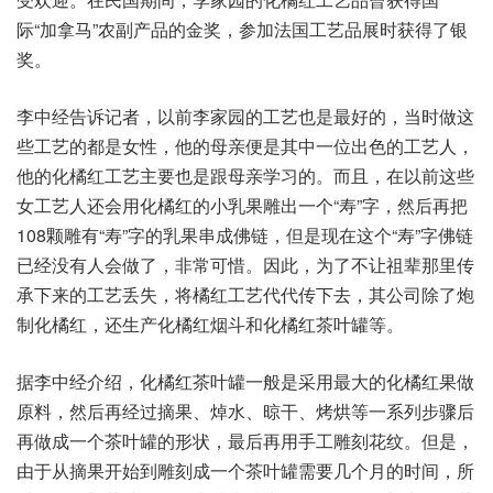
际“加拿马”农副产品的金奖，参加法国工艺品展时获得了银
奖。
李中经告诉记者，以前李家园的工艺也是最好的，当时做这
些工艺的都是女性，他的母亲便是其中一位出色的工艺人，
他的化橘红工艺主要也是跟母亲学习的。而且，在以前这些
女工艺人还会用化橘红的小乳果雕出一个“寿”字，然后再把
108颗雕有“寿”字的乳果串成佛链，但是现在这个“寿”字佛链
已经没有人会做了，非常可惜。因此，为了不让祖辈那里传
承下来的工艺丢失，将橘红工艺代代传下去，其公司除了炮
制化橘红，还生产化橘红烟斗和化橘红茶叶罐等。
据李中经介绍，化橘红茶叶罐一般是采用最大的化橘红果做
原料，然后再经过摘果、焯水、晾干、烤烘等一系列步骤后
再做成一个茶叶罐的形状，最后再用手工雕刻花纹。但是，
由于从摘果开始到雕刻成一个茶叶罐需要几个月的时间，所