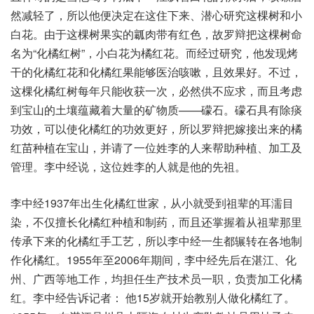
然减轻了，所以他便决定在这住下来、潜心研究这棵树和小
白花。由于这棵树果实的瓤肉带有红色，故罗辩把这棵树命
名为“化橘红树”，小白花为橘红花。而经过研究，他发现烤
干的化橘红花和化橘红果能够医治咳嗽，且效果好。不过，
这棵化橘红树每年只能收获一次，必然供不应求，而且考虑
到宝山的土壤蕴藏着大量的矿物质——礞石。礞石具有除痰
功效，可以使化橘红的功效更好，所以罗辩把嫁接出来的橘
红苗种植在宝山，并请了一位姓李的人来帮助种植、加工及
管理。李中经说，这位姓李的人就是他的先祖。
李中经1937年出生化橘红世家，从小就受到祖辈的耳濡目
染，不仅擅长化橘红种植和制药，而且还掌握着从祖辈那里
传承下来的化橘红手工艺，所以李中经一生都辗转在各地制
作化橘红。1955年至2006年期间，李中经先后在湛江、化
州、广西等地工作，均担任生产技术员一职，负责加工化橘
红。李中经告诉记者： 他15岁就开始教别人做化橘红了。