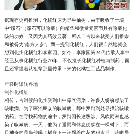
据现存史料推测，化橘红原为野生柚树，由于吸收了土壤
中“礞石”（礞石可以除痰）的精华和微量元素而具有除痰化
咳的功效，又因为其药效显著，所以自古以来就受人们推崇
和被誉为“南方人参”。而一提到化橘红，人们很自然地就会
想到化州化橘红和李家园。如今，李家园第24代传承人李中
经已从事化橘红行业70年，不仅擅长化橘红种植与制药，而
且还掌握着从祖辈那里传承下来的化橘红工艺品制作。
年轻时辗转各地
制作化橘红
相传，古时候的化州受到山中瘴气污染，许多人纷纷感染了
咳嗽病。为了医治民众的咳嗽病，郎中罗辩到处寻找治咳嗽
的药。在寻找药物的途中，罗辩因长途跋涉、风吹雨淋也感
染了咳嗽病。一天，他为了避雨和休息便躲在一棵树下，而
且神奇的是当他喝了树底下一汪飘着白花的积水后，咳嗽居