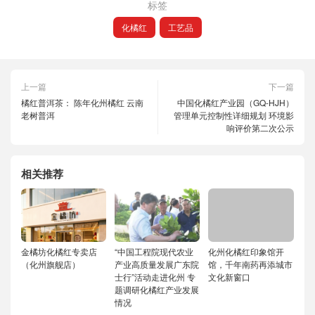
标签
化橘红
工艺品
上一篇
下一篇
橘红普洱茶： 陈年化州橘红 云南
中国化橘红产业园（GQ-HJH）
老树普洱
管理单元控制性详细规划 环境影
响评价第二次公示
相关推荐
金橘坊化橘红专卖店
“中国工程院现代农业
化州化橘红印象馆开
（化州旗舰店）
产业高质量发展广东院
馆，千年南药再添城市
士行”活动走进化州 专
文化新窗口
题调研化橘红产业发展
情况