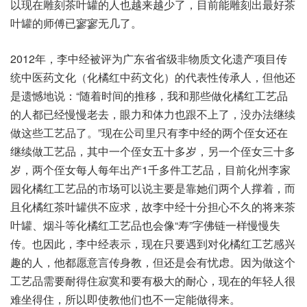
以现在雕刻茶叶罐的人也越来越少了，目前能雕刻出最好茶
叶罐的师傅已寥寥无几了。
2012年，李中经被评为广东省省级非物质文化遗产项目传
统中医药文化（化橘红中药文化）的代表性传承人，但他还
是遗憾地说：“随着时间的推移，我和那些做化橘红工艺品
的人都已经慢慢老去，眼力和体力也跟不上了，没办法继续
做这些工艺品了。”现在公司里只有李中经的两个侄女还在
继续做工艺品，其中一个侄女五十多岁，另一个侄女三十多
岁，两个侄女每人每年出产1千多件工艺品，目前化州李家
园化橘红工艺品的市场可以说主要是靠她们两个人撑着，而
且化橘红茶叶罐供不应求，故李中经十分担心不久的将来茶
叶罐、烟斗等化橘红工艺品也会像“寿”字佛链一样慢慢失
传。也因此，李中经表示，现在只要遇到对化橘红工艺感兴
趣的人，他都愿意言传身教，但还是会有忧虑。因为做这个
工艺品需要耐得住寂寞和要有极大的耐心，现在的年轻人很
难坐得住，所以即使教他们也不一定能做得来。