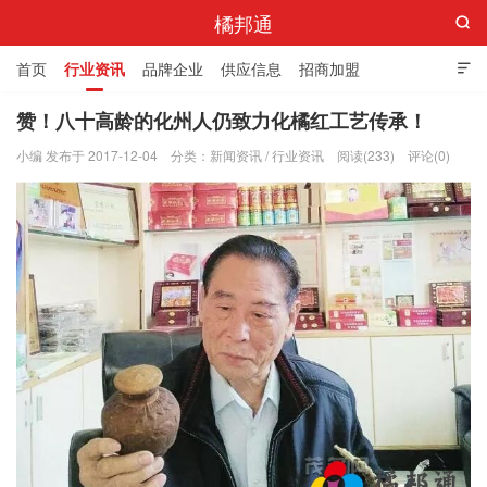
橘邦通

首页
行业资讯
品牌企业
供应信息
招商加盟

标准与产值
化橘红科普
化橘红专卖店
赞！八十高龄的化州人仍致力化橘红工艺传承！
小编 发布于 2017-12-04
分类：
新闻资讯
/
行业资讯
阅读(233)
评论(0)