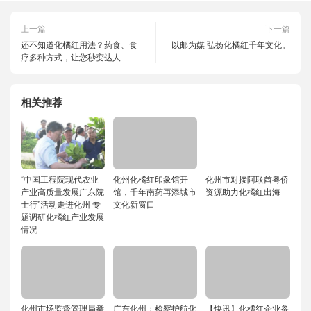
上一篇
下一篇
还不知道化橘红用法？药食、食
以邮为媒 弘扬化橘红千年文化。
疗多种方式，让您秒变达人
相关推荐
“中国工程院现代农业
化州化橘红印象馆开
化州市对接阿联酋粤侨
产业高质量发展广东院
馆，千年南药再添城市
资源助力化橘红出海
士行”活动走进化州 专
文化新窗口
题调研化橘红产业发展
情况
化州市场监督管理局举
广东化州：检察护航化
【快讯】化橘红企业参