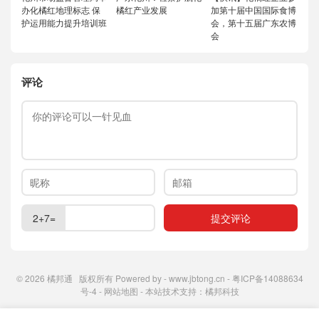
办化橘红地理标志 保
橘红产业发展
加第十届中国国际食博
护运用能力提升培训班
会，第十五届广东农博
会
评论
2+7=
© 2026
橘邦通
版权所有 Powered by -
www.jbtong.cn
-
粤ICP备14088634
号-4
-
网站地图
- 本站技术支持：
橘邦科技