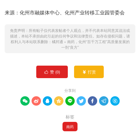
来源：化州市融媒体中心、化州产业转移工业园管委会
免责声明：所有帖子仅代表发帖者个人观点，并不代表本站同意其说法或
描述，本站不承担由此引起的任何争议和法律责任。如存在侵权问题，请
权利人与本站联系删除：
橘邦通
»
南药，化州“百千万工程”高质量发展的
一剂“良方”
赞 (
0
)
打赏


分享到









标签
南药