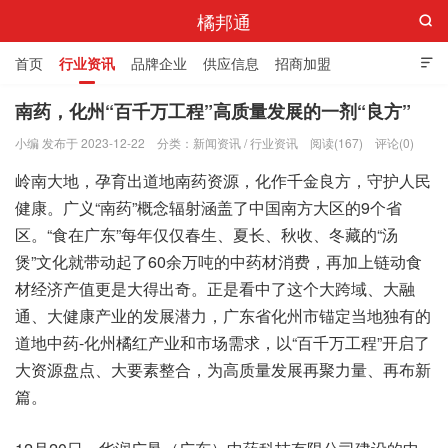
橘邦通

首页
行业资讯
品牌企业
供应信息
招商加盟

标准与产值
化橘红科普
化橘红专卖店
南药，化州“百千万工程”高质量发展的一剂“良方”
小编 发布于 2023-12-22
分类：
新闻资讯
/
行业资讯
阅读(167)
评论(0)
岭南大地，孕育出道地南药资源，化作千金良方，守护人民
健康。广义“南药”概念辐射涵盖了中国南方大区的9个省
区。“食在广东”每年仅仅春生、夏长、秋收、冬藏的“汤
煲”文化就带动起了60余万吨的中药材消费，再加上链动食
材经济产值更是大得出奇。正是看中了这个大跨域、大融
通、大健康产业的发展潜力，广东省化州市锚定当地独有的
道地中药-化州橘红产业和市场需求，以“百千万工程”开启了
大资源盘点、大要素整合，为高质量发展再聚力量、再布新
篇。