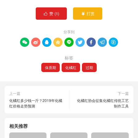
赞 (
1
)
打赏


分享到









标签
保质期
化橘红
过期
上一篇
下一篇
化橘红多少钱一斤？2019年化橘
化橘红协会征集化橘红传统工艺
红价格走势预测
制作工具
相关推荐