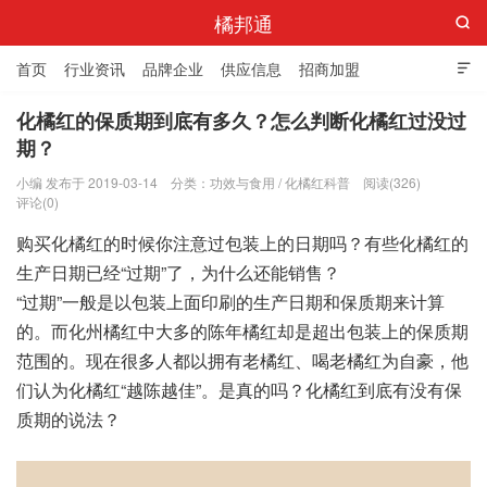
橘邦通

首页
行业资讯
品牌企业
供应信息
招商加盟

标准与产值
化橘红科普
化橘红专卖店
化橘红的保质期到底有多久？怎么判断化橘红过没过
期？
小编 发布于 2019-03-14
分类：
功效与食用
/
化橘红科普
阅读(326)
评论(0)
购买化橘红的时候你注意过包装上的日期吗？有些化橘红的
生产日期已经“过期”了，为什么还能销售？
“过期”一般是以包装上面印刷的生产日期和保质期来计算
的。而化州橘红中大多的陈年橘红却是超出包装上的保质期
范围的。现在很多人都以拥有老橘红、喝老橘红为自豪，他
们认为化橘红“越陈越佳”。是真的吗？化橘红到底有没有保
质期的说法？