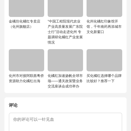
金橘坊化橘红专卖店
“中国工程院现代农业
化州化橘红印象馆开
（化州旗舰店）
产业高质量发展广东院
馆，千年南药再添城市
士行”活动走进化州 专
文化新窗口
题调研化橘红产业发展
情况
化州市对接阿联酋粤侨
化橘红加速扬帆全球市
买化橘红选择哪个品牌
资源助力化橘红出海
场——通关政策暨业务
比较好？推荐一下
交流座谈会成功举办
评论