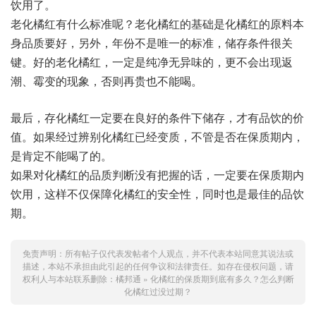
饮用了。
老化橘红有什么标准呢？老化橘红的基础是化橘红的原料本
身品质要好，另外，年份不是唯一的标准，储存条件很关
键。好的老化橘红，一定是纯净无异味的，更不会出现返
潮、霉变的现象，否则再贵也不能喝。
最后，存化橘红一定要在良好的条件下储存，才有品饮的价
值。如果经过辨别化橘红已经变质，不管是否在保质期内，
是肯定不能喝了的。
如果对化橘红的品质判断没有把握的话，一定要在保质期内
饮用，这样不仅保障化橘红的安全性，同时也是最佳的品饮
期。
免责声明：所有帖子仅代表发帖者个人观点，并不代表本站同意其说法或
描述，本站不承担由此引起的任何争议和法律责任。如存在侵权问题，请
权利人与本站联系删除：
橘邦通
»
化橘红的保质期到底有多久？怎么判断
化橘红过没过期？