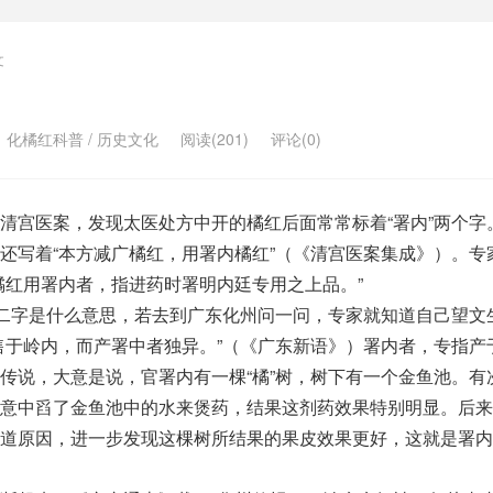
文
：
化橘红科普
/
历史文化
阅读(201)
评论(0)
清宫医案，发现太医处方中开的橘红后面常常标着“署内”两个字
还写着“本方减广橘红，用署内橘红”（《清宫医案集成》）。专
橘红用署内者，指进药时署明内廷专用之上品。”
”二字是什么意思，若去到广东化州问一问，专家就知道自己望文
售于岭内，而产署中者独异。”（《广东新语》）署内者，专指产
传说，大意是说，官署内有一棵“橘”树，树下有一个金鱼池。有
无意中舀了金鱼池中的水来煲药，结果这剂药效果特别明显。后来
知道原因，进一步发现这棵树所结果的果皮效果更好，这就是署内