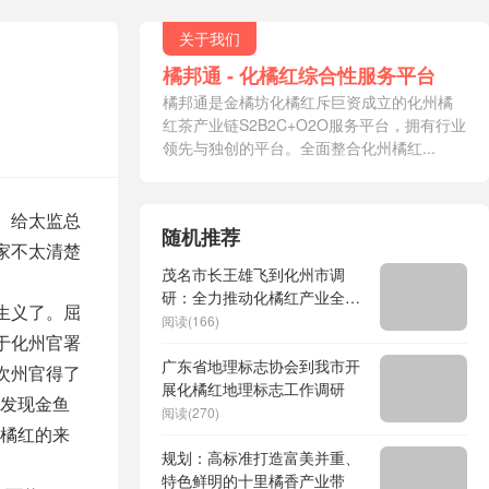
关于我们
橘邦通 - 化橘红综合性服务平台
橘邦通是金橘坊化橘红斥巨资成立的化州橘
红茶产业链S2B2C+O2O服务平台，拥有行业
领先与独创的平台。全面整合化州橘红...
。给太监总
随机推荐
家不太清楚
茂名市长王雄飞到化州市调
研：全力推动化橘红产业全链
生义了。屈
条升级
阅读(166)
于化州官署
广东省地理标志协会到我市开
次州官得了
展化橘红地理标志工作调研
发现金鱼
阅读(270)
橘红的来
规划：高标准打造富美并重、
特色鲜明的十里橘香产业带