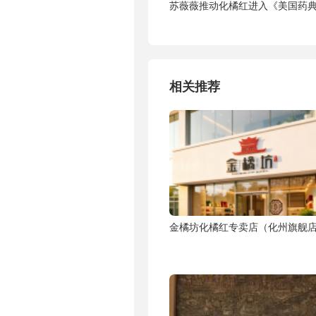
苏薇薇推动化橘红进入《美国药
相关推荐
金橘坊化橘红专卖店（化州旗舰