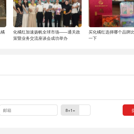
化橘
化橘红加速扬帆全球市场——通关政
买化橘红选择哪个品牌
策暨业务交流座谈会成功举办
一下
8+1=