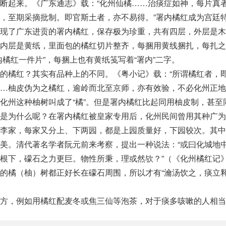
断起来。《广东通志》载：“化州仙橘……治痰症如神，每片真
，至期采摘批制。即官斯土者，亦不易得。”署内橘红成为宫廷
发现了广东进贡的署内橘红，保存极为珍重，共有四层，外层是木
最内层是黄纸，里面包的橘红切片整齐，每捆用黄线捆扎，每扎之
橘红一件片”，每捆上也有黄纸笺写着“署内”二字。
的橘红？其实有品种上的不同。《粤小记》载：“所谓橘红者，
…柚皮伪为之橘红，逾岭而北至京师，亦有效验，不必化州正地
化州这种柚树叫成了“橘”。但是署内橘红比起同用柚皮制，甚至
又是为什么呢？在署内橘红被皇家专用后，化州民间曾用其种广为
为李家，每家又分上、下两园，都是上园质量好，下园较次。其中
美。清代著名学者阮元前来考察，提出一种说法：“或曰化城地
根下，礞石之力更巨。物性所秉，理或然欤？”（《化州橘红记
的橘（柚）树都正好长在礞石周围，所以才有“瀹汤饮之，痰立释
方，例如用橘红配麦冬或焦三仙等泡茶，对于痰多咳嗽的人相当