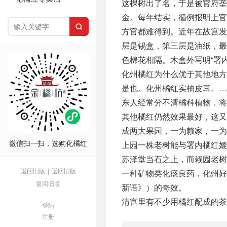
这棵树出了名，于是被官府垄
金。每年结实，循例报明上官

方官都难得到。近年在故宫
层是锡盒，第三层是油纸，
色棉花相隔。木盒外写明“署内
化州橘红为什么优于其他地方
是也。化州橘红实柚皮耳。…
东人经常分不清橘科植物，将
其他橘红仍然效果最好，这
成两大果园，一为赖家，一
微信扫一扫，选购化橘红
上园一株老树能与署内橘红媲
苏泽堂当石之上，而赖园老树
返回旧版
|
返回旧版
一种矿物类化痰良药，化州好
返回旧版
新语》）的奇效。
清宫里有不少用橘红配成的茶
登陆
注册