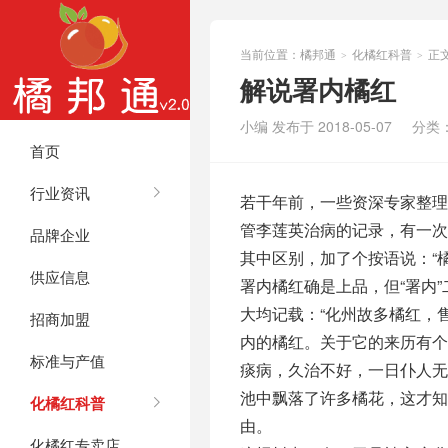
当前位置：
橘邦通
化橘红科普
正
>
>
解说署内橘红
小编 发布于 2018-05-07
分类
首页
行业资讯
若干年前，一些资深专家整理
管李莲英治病的记录，有一次
品牌企业
其中区别，加了个按语说：“
供应信息
署内橘红确是上品，但“署内
大均记载：“化州故多橘红，
招商加盟
内的橘红。关于它的来历有个
标准与产值
痰病，久治不好，一日仆人
池中飘落了许多橘花，这才
化橘红科普
由。
化橘红专卖店