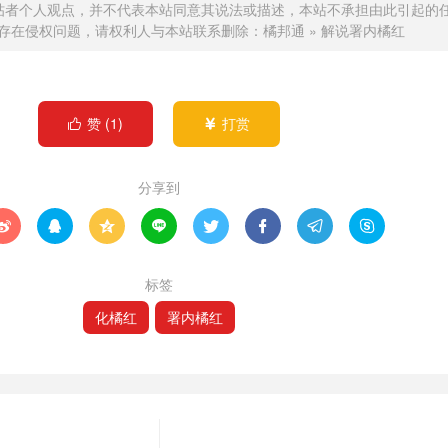
帖者个人观点，并不代表本站同意其说法或描述，本站不承担由此引起的
存在侵权问题，请权利人与本站联系删除：
橘邦通
»
解说署内橘红
赞 (
1
)
打赏


分享到








标签
化橘红
署内橘红