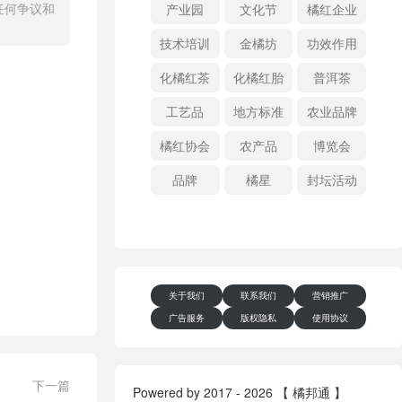
任何争议和
产业园
文化节
橘红企业
技术培训
金橘坊
功效作用
化橘红茶
化橘红胎
普洱茶
工艺品
地方标准
农业品牌
橘红协会
农产品
博览会
品牌
橘星
封坛活动
关于我们
联系我们
营销推广
广告服务
版权隐私
使用协议
下一篇
Powered by 2017 - 2026 【 橘邦通 】