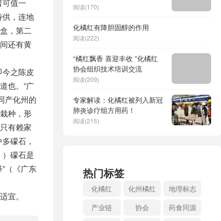
者可值一
阅读(170)
特供，连地
化橘红有降胆固醇的作用
盒，第二
阅读(222)
间还有黄
“橘红飘香 喜迎丰收 ”化橘红
协会组织技术培训交流
即今之陈皮
阅读(209)
道也。”广
同产化州的
专家解读：化橘红被列入新冠
肺炎诊疗组方用药！
栽种，形
阅读(215)
只有赖家
中多礞石，
》）礞石是
”（《广东
热门标签
化橘红
化州橘红
地理标志
适宜。
产业链
协会
药食同源