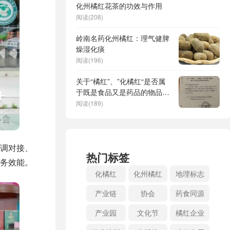
化州橘红花茶的功效与作用
阅读(208)
岭南名药化州橘红：理气健脾
燥湿化痰
阅读(196)
关于“橘红”、”化橘红“是否属
于既是食品又是药品的物品的
批复
阅读(189)
调对接、
热门标签
务效能。
化橘红
化州橘红
地理标志
产业链
协会
药食同源
产业园
文化节
橘红企业