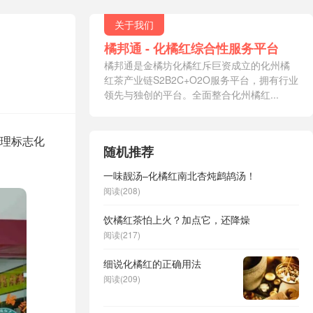
关于我们
橘邦通 - 化橘红综合性服务平台
橘邦通是金橘坊化橘红斥巨资成立的化州橘
红茶产业链S2B2C+O2O服务平台，拥有行业
领先与独创的平台。全面整合化州橘红...
理标志化
随机推荐
一味靓汤–化橘红南北杏炖鹧鸪汤！
阅读(208)
饮橘红茶怕上火？加点它，还降燥
阅读(217)
细说化橘红的正确用法
阅读(209)