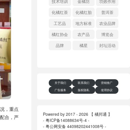
技术培训
金橘坊
功效作用
化橘红茶
化橘红胎
普洱茶
工艺品
地方标准
农业品牌
橘红协会
农产品
博览会
品牌
橘星
封坛活动
关于我们
联系我们
营销推广
广告服务
版权隐私
使用协议
况，重点
Powered by 2017 - 2026 【 橘邦通 】
配合，严
-
粤ICP备14088634号-4
-
-
粤公网安备 44098202441008号
-