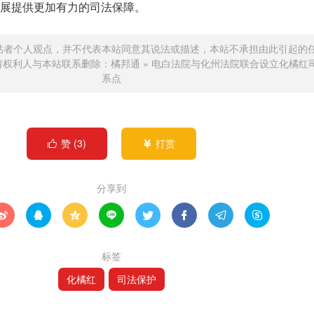
展提供更加有力的司法保障。
帖者个人观点，并不代表本站同意其说法或描述，本站不承担由此引起的
请权利人与本站联系删除：
橘邦通
»
电白法院与化州法院联合设立化橘红
系点
赞 (
3
)
打赏


分享到








标签
化橘红
司法保护