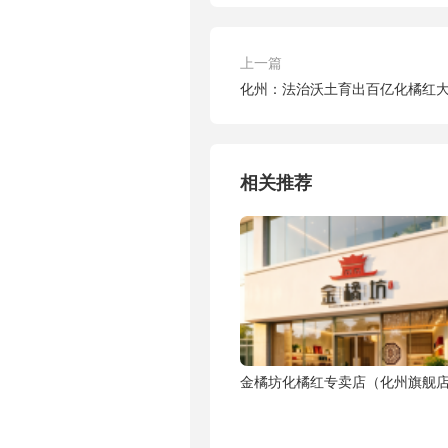
上一篇
化州：法治沃土育出百亿化橘红
相关推荐
金橘坊化橘红专卖店（化州旗舰