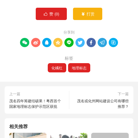
赞 (
0
)
打赏


分享到









标签
化橘红
地理标志
上一篇
下一篇
茂名四年筹建结硕果！粤西首个
茂名或化州网站建设公司有哪些
国家地理标志保护示范区获批
推荐？
相关推荐