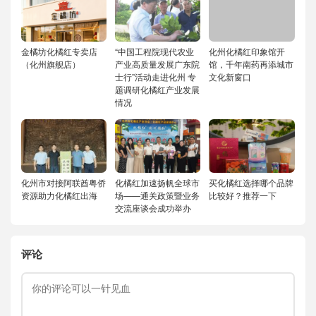
金橘坊化橘红专卖店
“中国工程院现代农业
化州化橘红印象馆开
（化州旗舰店）
产业高质量发展广东院
馆，千年南药再添城市
士行”活动走进化州 专
文化新窗口
题调研化橘红产业发展
情况
化州市对接阿联酋粤侨
化橘红加速扬帆全球市
买化橘红选择哪个品牌
资源助力化橘红出海
场——通关政策暨业务
比较好？推荐一下
交流座谈会成功举办
评论