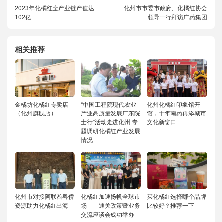
2023年化橘红全产业链产值达
化州市市委市政府、化橘红协会
102亿
领导一行拜访广药集团
相关推荐
金橘坊化橘红专卖店
“中国工程院现代农业
化州化橘红印象馆开
（化州旗舰店）
产业高质量发展广东院
馆，千年南药再添城市
士行”活动走进化州 专
文化新窗口
题调研化橘红产业发展
情况
化州市对接阿联酋粤侨
化橘红加速扬帆全球市
买化橘红选择哪个品牌
资源助力化橘红出海
场——通关政策暨业务
比较好？推荐一下
交流座谈会成功举办