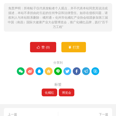
免责声明：所有帖子仅代表发帖者个人观点，并不代表本站同意其说法或
描述，本站不承担由此引起的任何争议和法律责任。如存在侵权问题，请
权利人与本站联系删除：
橘邦通
»
化州市化橘红产业协会组团参加第三届
中国（南昌）国际大健康产业大会暨博览会，推广化橘红品牌，践行“百千
万工程”
赞 (
0
)
打赏


分享到









标签
化橘红
博览会
上一篇
下一篇