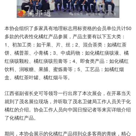
本协会组织了多家具有地理标志用标资格的会员单位共计50
多款的代表性化橘红产品参展，产品主要有以下五大类：
1、初加工类：如干果、片、丝；2、混合茶类：如橘红茶
饼、橘普茶、小青橘；3、中成药物：如化橘红痰咳液、橘
红痰咳颗粒、橘红痰咳煎膏等；4、即食类产品：如化橘红
饮料、润喉糖、果脯、蜜炼膏等；5、工艺品：如橘红烟
盒、橘红茶叶罐、橘红烟斗等。
江西省副省长史可等领导一行出席了本次展会，在开幕当天
就到了茂名展位现场，并听取了茂名卫健局工作人员关于化
橘红的介绍。协会工作人员向中国日报记者等来宾详细介绍
了化橘红产品。
期间，本协会展示的化橘红产品得到众多客商的青睐，精心