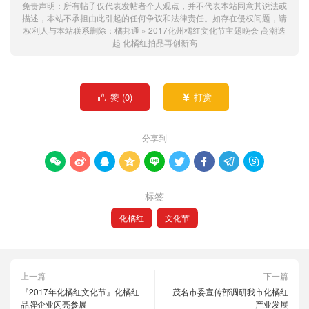
免责声明：所有帖子仅代表发帖者个人观点，并不代表本站同意其说法或
描述，本站不承担由此引起的任何争议和法律责任。如存在侵权问题，请
权利人与本站联系删除：
橘邦通
»
2017化州橘红文化节主题晚会 高潮迭
起 化橘红拍品再创新高
赞 (
0
)
打赏


分享到









标签
化橘红
文化节
上一篇
下一篇
『2017年化橘红文化节』化橘红
茂名市委宣传部调研我市化橘红
品牌企业闪亮参展
产业发展