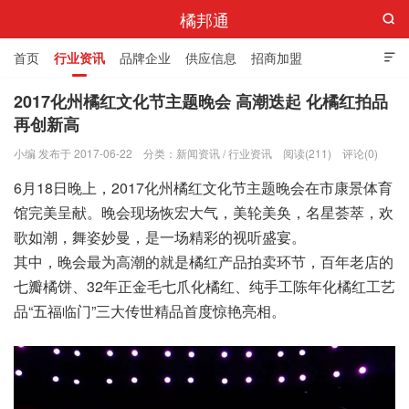
橘邦通

首页
行业资讯
品牌企业
供应信息
招商加盟

标准与产值
化橘红科普
化橘红专卖店
2017化州橘红文化节主题晚会 高潮迭起 化橘红拍品
再创新高
小编 发布于 2017-06-22
分类：
新闻资讯
/
行业资讯
阅读(211)
评论(0)
6月18日晚上，2017化州橘红文化节主题晚会在市康景体育
馆完美呈献。晚会现场恢宏大气，美轮美奂，名星荟萃，欢
歌如潮，舞姿妙曼，是一场精彩的视听盛宴。
其中，晚会最为高潮的就是橘红产品拍卖环节，百年老店的
七瓣橘饼、32年正金毛七爪化橘红、纯手工陈年化橘红工艺
品“五福临门”三大传世精品首度惊艳亮相。