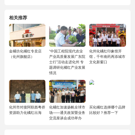
相关推荐
金橘坊化橘红专卖店
“中国工程院现代农业
化州化橘红印象馆开
（化州旗舰店）
产业高质量发展广东院
馆，千年南药再添城市
士行”活动走进化州 专
文化新窗口
题调研化橘红产业发展
情况
化州市对接阿联酋粤侨
化橘红加速扬帆全球市
买化橘红选择哪个品牌
资源助力化橘红出海
场——通关政策暨业务
比较好？推荐一下
交流座谈会成功举办