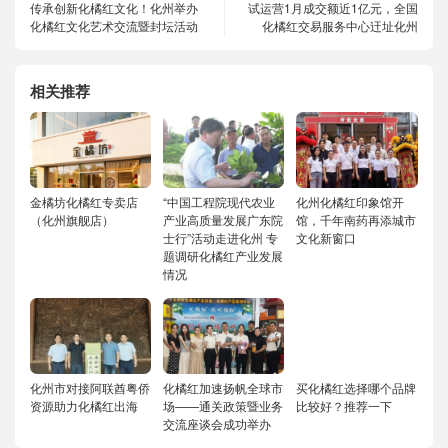
传承创新化橘红文化！化州举办
试运营1月成交额近1亿元，全国
化橘红文化艺术交流暨封坛活动
化橘红交易服务中心迀址化州
相关推荐
金橘坊化橘红专卖店
“中国工程院现代农业
化州化橘红印象馆开
（化州旗舰店）
产业高质量发展广东院
馆，千年南药再添城市
士行”活动走进化州 专
文化新窗口
题调研化橘红产业发展
情况
化州市对接阿联酋粤侨
化橘红加速扬帆全球市
买化橘红选择哪个品牌
资源助力化橘红出海
场——通关政策暨业务
比较好？推荐一下
交流座谈会成功举办