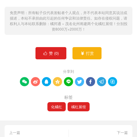
免责声明：所有帖子仅代表发帖者个人观点，并不代表本站同意其说法或
描述，本站不承担由此引起的任何争议和法律责任。如存在侵权问题，请
权利人与本站联系删除：
橘邦通
»
茂名化州将建两个化橘红展馆！分别投
资8000万+2000万！
赞 (
0
)
打赏


分享到









标签
化橘红
橘红展馆
上一篇
下一篇