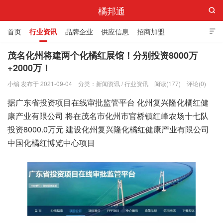
橘邦通

首页
行业资讯
品牌企业
供应信息
招商加盟

标准与产值
化橘红科普
化橘红专卖店
茂名化州将建两个化橘红展馆！分别投资8000万
+2000万！
小编 发布于 2021-09-04
分类：
新闻资讯
/
行业资讯
阅读(177)
评论(0)
据广东省投资项目在线审批监管平台 化州复兴隆化橘红健
康产业有限公司 将在茂名市化州市官桥镇红峰农场十七队
投资8000.0万元 建设化州复兴隆化橘红健康产业有限公司
中国化橘红博览中心项目