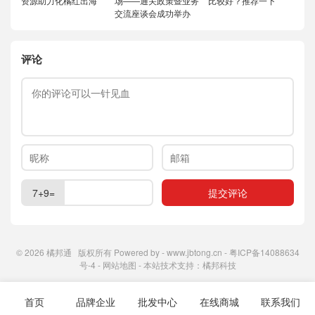
资源助力化橘红出海
场——通关政策暨业务
比较好？推荐一下
交流座谈会成功举办
评论
7+9=
© 2026
橘邦通
版权所有 Powered by -
www.jbtong.cn
-
粤ICP备14088634
号-4
-
网站地图
- 本站技术支持：
橘邦科技
首页
品牌企业
批发中心
在线商城
联系我们