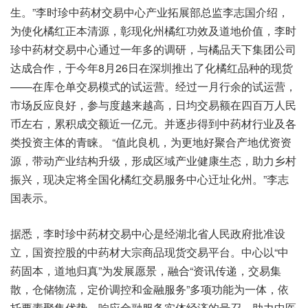
生。”李时珍中药材交易中心产业拓展部总监李志国介绍，
为使化橘红正本清源，彰现化州橘红功效及道地价值，李时
珍中药材交易中心通过一年多的调研，与橘品天下集团公司
达成合作，于今年8月26日在深圳推出了化橘红品种的现货
——在库仓单交易模式的试运营。经过一月行余的试运营，
市场反应良好，参与度越来越高，日均交易额在四百万人民
币左右，累积成交额近一亿元。并逐步得到中药材行业及各
类投资主体的青睐。 “值此良机，为更地好聚合产地优资资
源，带动产业结构升级，形成区域产业健康生态，助力乡村
振兴，现决定将全国化橘红交易服务中心迀址化州。”李志
国表示。
据悉，李时珍中药材交易中心是经湖北省人民政府批准设
立，国资控股的中药材大宗商品现货交易平台。中心以“中
药固本，道地归真”为发展愿景，融合“资讯传递，交易集
散，仓储物流，定价调控和金融服务”多项功能为一体，依
托要素聚集优势，响应金融服务实体经济的号召，助力中医