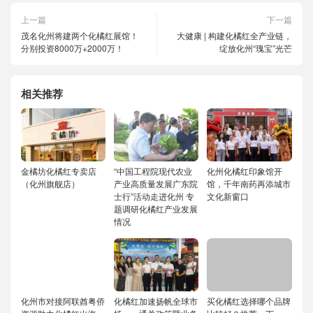
上一篇
下一篇
茂名化州将建两个化橘红展馆！
大健康 | 构建化橘红全产业链，
分别投资8000万+2000万！
绽放化州“瑰宝”光芒
相关推荐
金橘坊化橘红专卖店
“中国工程院现代农业
化州化橘红印象馆开
（化州旗舰店）
产业高质量发展广东院
馆，千年南药再添城市
士行”活动走进化州 专
文化新窗口
题调研化橘红产业发展
情况
化州市对接阿联酋粤侨
化橘红加速扬帆全球市
买化橘红选择哪个品牌