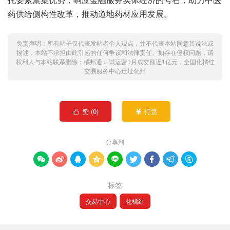
药供给侧构性改革，推动道地药材应用发展。
免责声明：所有帖子仅代表发帖者个人观点，并不代表本站同意其说法或
描述，本站不承担由此引起的任何争议和法律责任。如存在侵权问题，请
权利人与本站联系删除：
橘邦通
»
试运营1月成交额近1亿元，全国化橘红
交易服务中心迀址化州
赞 (
0
)
打赏


分享到









标签
交易中心
化橘红