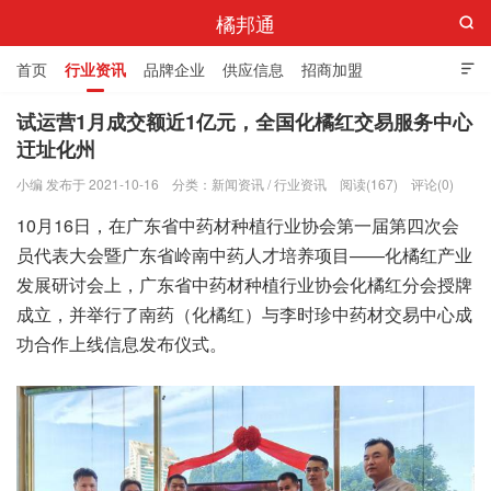
橘邦通

首页
行业资讯
品牌企业
供应信息
招商加盟

标准与产值
化橘红科普
化橘红专卖店
试运营1月成交额近1亿元，全国化橘红交易服务中心
迀址化州
小编 发布于 2021-10-16
分类：
新闻资讯
/
行业资讯
阅读(167)
评论(0)
10月16日，在广东省中药材种植行业协会第一届第四次会
员代表大会暨广东省岭南中药人才培养项目——化橘红产业
发展研讨会上，广东省中药材种植行业协会化橘红分会授牌
成立，并举行了南药（化橘红）与李时珍中药材交易中心成
功合作上线信息发布仪式。