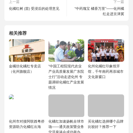
上一篇
下一篇
化橘红树 (苗) 受浸后的处理意见
“中药瑰宝 橘香万里”——化州橘
红走进京津冀
相关推荐
金橘坊化橘红专卖店
“中国工程院现代农业
化州化橘红印象馆开
（化州旗舰店）
产业高质量发展广东院
馆，千年南药再添城市
士行”活动走进化州 专
文化新窗口
题调研化橘红产业发展
情况
化州市对接阿联酋粤侨
化橘红加速扬帆全球市
买化橘红选择哪个品牌
资源助力化橘红出海
场——通关政策暨业务
比较好？推荐一下
交流座谈会成功举办