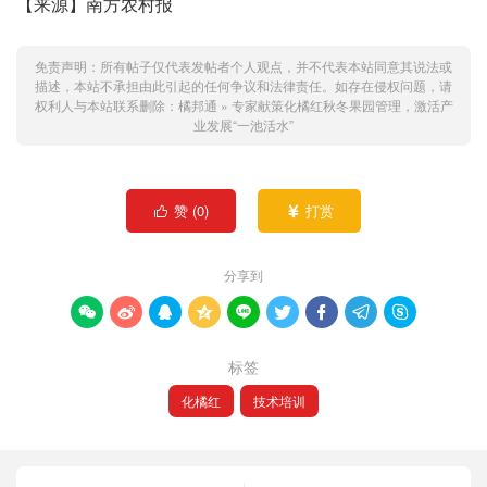
【来源】南方农村报
免责声明：所有帖子仅代表发帖者个人观点，并不代表本站同意其说法或
描述，本站不承担由此引起的任何争议和法律责任。如存在侵权问题，请
权利人与本站联系删除：
橘邦通
»
专家献策化橘红秋冬果园管理，激活产
业发展“一池活水”
赞 (
0
)
打赏


分享到









标签
化橘红
技术培训