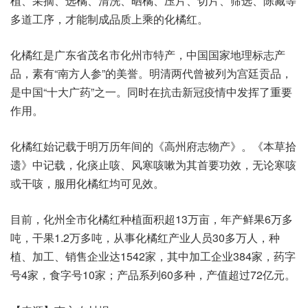
植、采摘、选橘、清洗、晒橘、压片、切片、筛选、陈藏等
多道工序，才能制成品质上乘的化橘红。
化橘红是广东省茂名市化州市特产，中国国家地理标志产
品，素有“南方人参”的美誉。明清两代曾被列为宫廷贡品，
是中国“十大广药”之一。同时在抗击新冠疫情中发挥了重要
作用。
化橘红始记载于明万历年间的《高州府志物产》。《本草拾
遗》中记载，化痰止咳、风寒咳嗽为其首要功效，无论寒咳
或干咳，服用化橘红均可见效。
目前，化州全市化橘红种植面积超13万亩，年产鲜果6万多
吨，干果1.2万多吨，从事化橘红产业人员30多万人，种
植、加工、销售企业达1542家，其中加工企业384家，药字
号4家，食字号10家；产品系列60多种，产值超过72亿元。