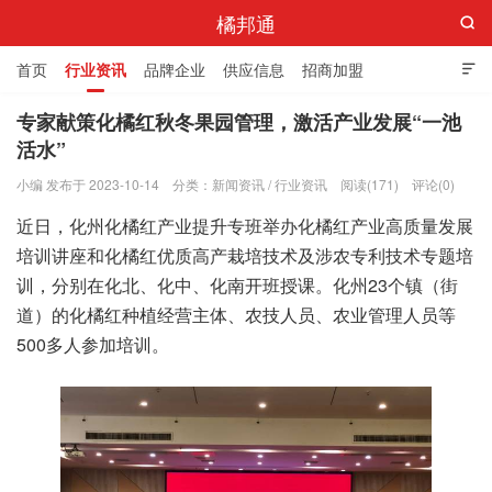
橘邦通

首页
行业资讯
品牌企业
供应信息
招商加盟

标准与产值
化橘红科普
化橘红专卖店
专家献策化橘红秋冬果园管理，激活产业发展“一池
活水”
小编 发布于 2023-10-14
分类：
新闻资讯
/
行业资讯
阅读(171)
评论(0)
近日，化州化橘红产业提升专班举办化橘红产业高质量发展
培训讲座和化橘红优质高产栽培技术及涉农专利技术专题培
训，分别在化北、化中、化南开班授课。化州23个镇（街
道）的化橘红种植经营主体、农技人员、农业管理人员等
500多人参加培训。