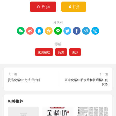
赞 (
0
)
打赏


分享到









标签
化州橘红
历史
溯源
上一篇
下一篇
贡品化橘红“七爪”的由来
正宗化橘红胎饮片和普通橘红的
区别
相关推荐