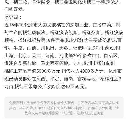
丸、橘红花、果保健茶、橘红晶也同化州橘红一样,深受人
们的喜爱。
历史四：
近15年来,化州市大力发展橘红的深加工业。由各中药厂制
药生产的橘红痰咳液、橘红痰咳煎膏、橘红梨膏、橘红痰咳
颗粒、橘红枇杷片等18种产品(以化橘红为主要成份,配以百
部、半厦、白前、川贝田、天冬、枇杷叶等多种中药)远销
上海、北京、天津、河南、河北等30个多省(市)、自治区、
港澳台及新加坡、马来西亚等地。去年,化州市橘红制剂、
橘红工艺品产值5000多万元,销售收入4000多万元。化州市
现已动员群众在河西、平定、丽岗、官桥等地种植橘红近2
万亩;橘红干果每公斤收购价达40至50元。
免责声明：所有帖子仅代表发帖者个人观点，并不代表本站同意其说法或
描述，本站不承担由此引起的任何争议和法律责任。如存在侵权问题，请
权利人与本站联系删除：
橘邦通
»
化州橘红历史溯源