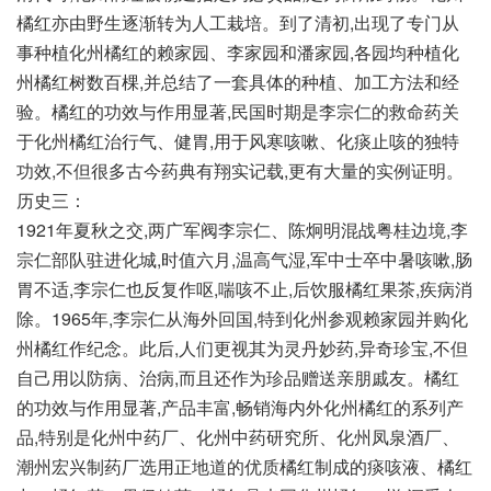
橘红亦由野生逐渐转为人工栽培。到了清初,出现了专门从
事种植化州橘红的赖家园、李家园和潘家园,各园均种植化
州橘红树数百棵,并总结了一套具体的种植、加工方法和经
验。橘红的功效与作用显著,民国时期是李宗仁的救命药关
于化州橘红治行气、健胃,用于风寒咳嗽、化痰止咳的独特
功效,不但很多古今药典有翔实记载,更有大量的实例证明。
历史三：
1921年夏秋之交,两广军阀李宗仁、陈炯明混战粤桂边境,李
宗仁部队驻进化城,时值六月,温高气湿,军中士卒中暑咳嗽,肠
胃不适,李宗仁也反复作呕,喘咳不止,后饮服橘红果茶,疾病消
除。1965年,李宗仁从海外回国,特到化州参观赖家园并购化
州橘红作纪念。此后,人们更视其为灵丹妙药,异奇珍宝,不但
自己用以防病、治病,而且还作为珍品赠送亲朋戚友。橘红
的功效与作用显著,产品丰富,畅销海内外化州橘红的系列产
品,特别是化州中药厂、化州中药研究所、化州凤泉酒厂、
潮州宏兴制药厂选用正地道的优质橘红制成的痰咳液、橘红