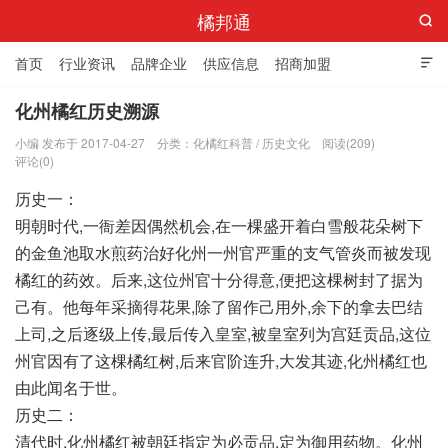
橘邦通

首页
行业资讯
品牌企业
供应信息
招商加盟

标准与产值
化橘红科普
化橘红专卖店
化州橘红历史溯源
小编 发布于 2017-04-27
分类：
化橘红科普
/
历史文化
阅读(209)
评论(0)
历史一：
明朝时代,一衙差因偶然机会,在一棵盛开着白雪般花朵树下
的金鱼池取水煎药治好化州一州官严重的支气管炎而被发现
橘红的药效。后来,这位州官十分得意,便把这棵树封了据为
己有。他每年采摘得花果,除了留作己用外,余下的拿去巴结
上司,之后逐级上传,最后传入皇室,被皇室列为宫廷贡品,这位
州官因有了这棵橘红树,后来官阶连升,大发其迹,化州橘红也
由此闻名于世。
历史二：
清代时,化州橘红被朝廷指定为必贡品,定为御用药物。化州