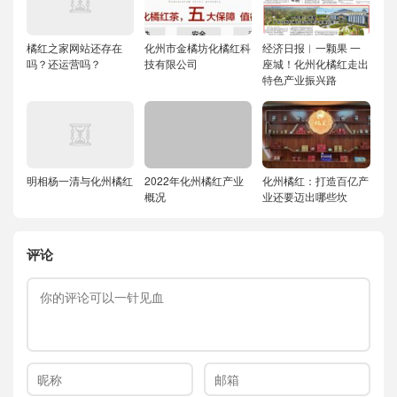
橘红之家网站还存在
化州市金橘坊化橘红科
经济日报︱一颗果 一
吗？还运营吗？
技有限公司
座城！化州化橘红走出
特色产业振兴路
明相杨一清与化州橘红
2022年化州橘红产业
化州橘红：打造百亿产
概况
业还要迈出哪些坎
评论