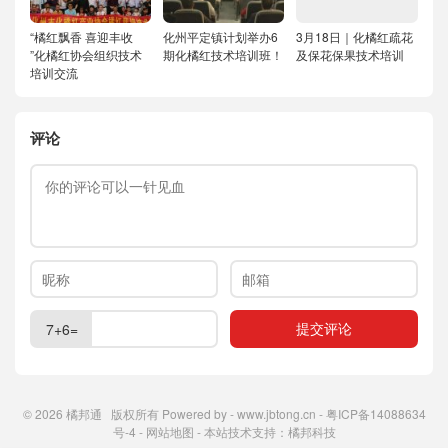
“橘红飘香 喜迎丰收
化州平定镇计划举办6
3月18日｜化橘红疏花
”化橘红协会组织技术
期化橘红技术培训班！
及保花保果技术培训
培训交流
评论
7+6=
© 2026
橘邦通
版权所有 Powered by -
www.jbtong.cn
-
粤ICP备14088634
号-4
-
网站地图
- 本站技术支持：
橘邦科技