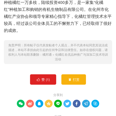
种植橘红一万多枝，陆续投资400多万，是一家集“化橘
红”种植加工和购销的有机生物制品有限公司。在化州市化
橘红产业协会和领导专家精心指导下，化橘红管理技术水平
较高，经过该公司全体员工的不懈努力下，已经取得了很好
的成效。
免责声明：所有帖子仅代表发帖者个人观点，并不代表本站同意其说法或
描述，本站不承担由此引起的任何争议和法律责任。如存在侵权问题，请
权利人与本站联系删除：
橘邦通
»
化橘红名优品种推广与深加工技术培训
活动
赞 (
1
)
打赏


分享到








