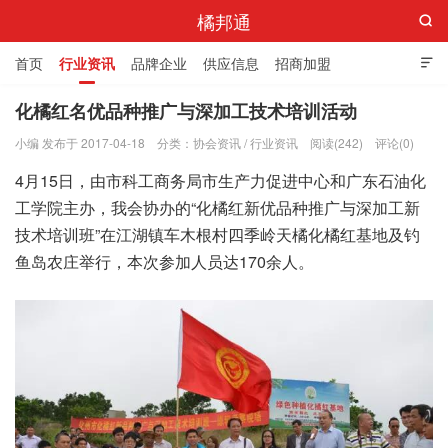
橘邦通

首页
行业资讯
品牌企业
供应信息
招商加盟

标准与产值
化橘红科普
化橘红专卖店
化橘红名优品种推广与深加工技术培训活动
小编 发布于 2017-04-18
分类：
协会资讯
/
行业资讯
阅读(242)
评论(0)
4月15日，由市科工商务局市生产力促进中心和广东石油化
工学院主办，我会协办的“化橘红新优品种推广与深加工新
技术培训班”在江湖镇车木根村四季岭天橘化橘红基地及钓
鱼岛农庄举行，本次参加人员达170余人。